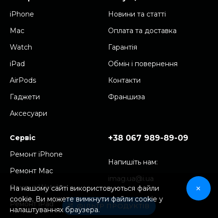
iPhone
Новини та cтатті
Mac
Оплата та доставка
Watch
Гарантія
iPad
Обмін і повернення
AirPods
Контакти
Гаджети
Франшиза
Аксесуари
Сервіс
+38 067 989-89-09
Ремонт iPhone
Напишіть нам:
Ремонт Mac
imag.ua@i.ua
Ремонт Watch
На нашому сайті використовуються файли
✕
cookie. Ви можете вимкнути файли cookie у
Ремонт iPad
ФІЛЬТР ПРОДУКТІВ
налаштуваннях браузера.