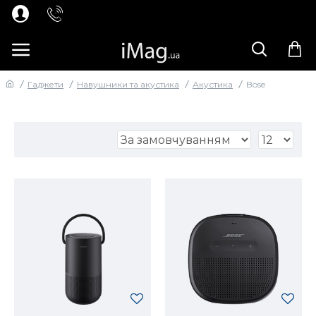
Гаджети
Навушники та акустика
Акустика
Bose