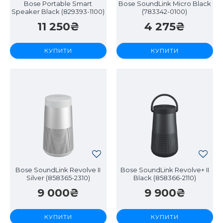
Bose Portable Smart
Bose SoundLink Micro Black
Speaker Black (829393-1100)
(783342-0100)
11 250₴
4 275₴
КУПИТИ
КУПИТИ
Bose SoundLink Revolve II
Bose SoundLink Revolve+ II
Silver (858365-2310)
Black (858366-2110)
9 000₴
9 900₴
КУПИТИ
КУПИТИ