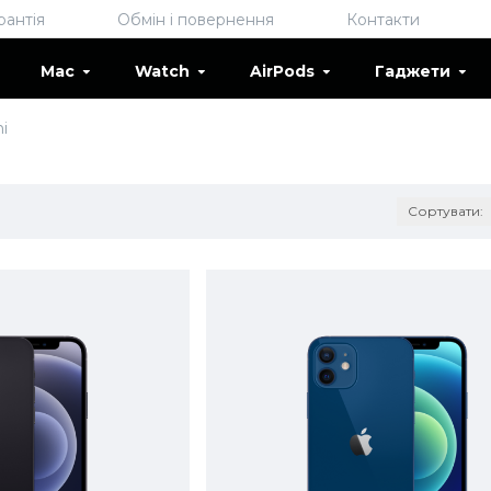
рантія
Обмін і повернення
Контакти
Mac
Watch
AirPods
Гаджети
i
Сортувати: