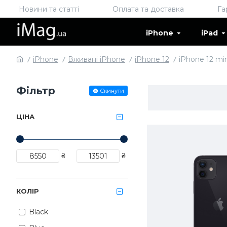
Новини та статті
Оплата та доставка
Га
iPhone
iPad
iPhone
Вживані iPhone
iPhone 12
iPhone 12 min
Фільтр
Скинути
ЦІНА
₴
₴
КОЛІР
Black