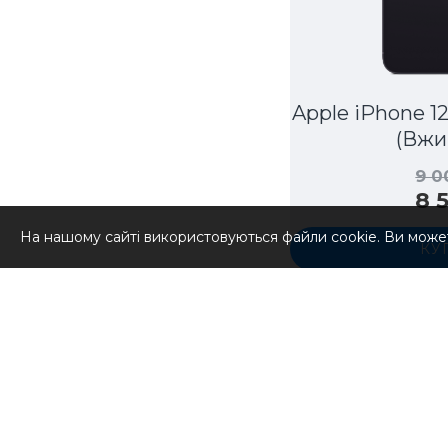
Apple iPhone 1
(Вжи
9 
8 
На нашому сайті використовуються файли cookie. Ви може
КУ