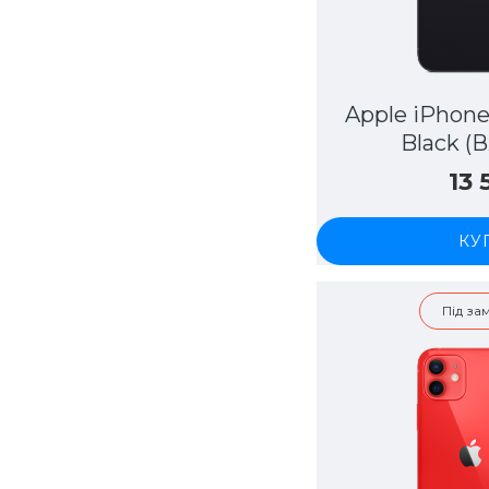
Apple iPhone
Black (
13
КУ
Під з