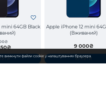
2 mini 64GB Black
Apple iPhone 12 mini 64
ваний)
(Вживаний)
000₴
9 000₴
550₴
те вимкнути файли cookie у налаштуваннях браузера.
ПИТИ
КУПИТИ