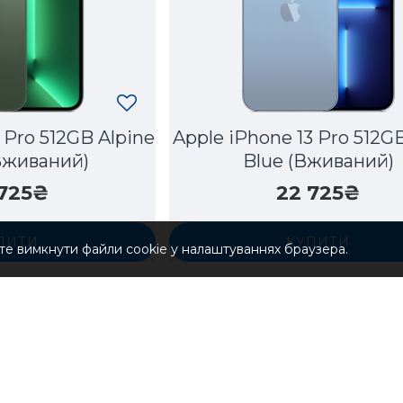
 Pro 512GB Alpine
Apple iPhone 13 Pro 512GB
Вживаний)
Blue (Вживаний)
 725₴
22 725₴
ПИТИ
КУПИТИ
те вимкнути файли cookie у налаштуваннях браузера.
амовлення
Під замовлення