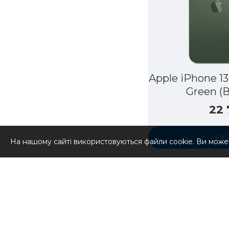
Apple iPhone 13
Green (
22
КУ
На нашому сайті використовуються файли cookie. Ви може
Під з