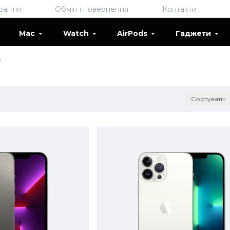
рантія
Обмін і повернення
Контакти
Mac
Watch
AirPods
Гаджети
o
Сортувати: