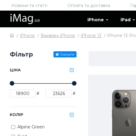
Новини та статті
Оплата та доставка
Га
iPhone
iPad
iPhone
Вживані iPhone
iPhone 13
iPhone 13 Pr
Фільтр
Скинути
ЦІНА
₴
₴
КОЛІР
Alpine Green